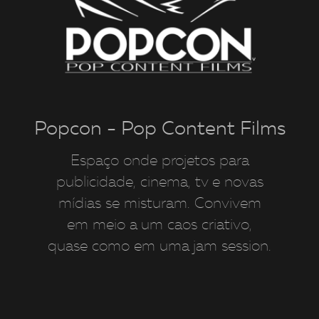
Popcon - Pop Content Films
Espaço onde projetos para
publicidade, cinema, tv e novas
mídias se misturam. Convivem
em meio a um caos criativo,
quase como em uma jam session.